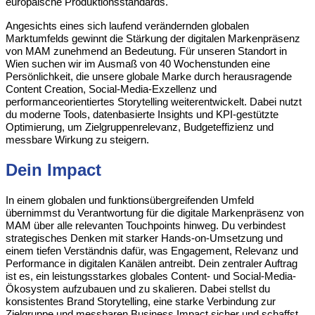
europäische Produktionsstandards.
Angesichts eines sich laufend verändernden globalen
Marktumfelds gewinnt die Stärkung der digitalen Markenpräsenz
von MAM zunehmend an Bedeutung. Für unseren Standort in
Wien suchen wir im Ausmaß von 40 Wochenstunden eine
Persönlichkeit, die unsere globale Marke durch herausragende
Content Creation, Social-Media-Exzellenz und
performanceorientiertes Storytelling weiterentwickelt. Dabei nutzt
du moderne Tools, datenbasierte Insights und KPI-gestützte
Optimierung, um Zielgruppenrelevanz, Budgeteffizienz und
messbare Wirkung zu steigern.
Dein Impact
In einem globalen und funktionsübergreifenden Umfeld
übernimmst du Verantwortung für die digitale Markenpräsenz von
MAM über alle relevanten Touchpoints hinweg. Du verbindest
strategisches Denken mit starker Hands-on-Umsetzung und
einem tiefen Verständnis dafür, was Engagement, Relevanz und
Performance in digitalen Kanälen antreibt. Dein zentraler Auftrag
ist es, ein leistungsstarkes globales Content- und Social-Media-
Ökosystem aufzubauen und zu skalieren. Dabei stellst du
konsistentes Brand Storytelling, eine starke Verbindung zur
Zielgruppe und messbaren Business Impact sicher und schaffst