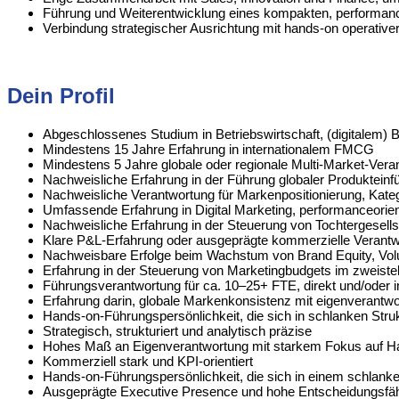
Führung und Weiterentwicklung eines kompakten, performance
Verbindung strategischer Ausrichtung mit hands-on operative
Dein Profil
Abgeschlossenes Studium in Betriebswirtschaft, (digitalem
Mindestens 15 Jahre Erfahrung in internationalem FMCG
Mindestens 5 Jahre globale oder regionale Multi-Market-Veran
Nachweisliche Erfahrung in der Führung globaler Produktei
Nachweisliche Verantwortung für Markenpositionierung, Kate
Umfassende Erfahrung in Digital Marketing, performanceori
Nachweisliche Erfahrung in der Steuerung von Tochtergesellsch
Klare P&L-Erfahrung oder ausgeprägte kommerzielle Verant
Nachweisbare Erfolge beim Wachstum von Brand Equity, Vol
Erfahrung in der Steuerung von Marketingbudgets im zweistell
Führungsverantwortung für ca. 10–25+ FTE, direkt und/oder i
Erfahrung darin, globale Markenkonsistenz mit eigenverantwor
Hands-on-Führungspersönlichkeit, die sich in schlanken Stru
Strategisch, strukturiert und analytisch präzise
Hohes Maß an Eigenverantwortung mit starkem Fokus auf 
Kommerziell stark und KPI-orientiert
Hands-on-Führungspersönlichkeit, die sich in einem schlanke
Ausgeprägte Executive Presence und hohe Entscheidungsfäh