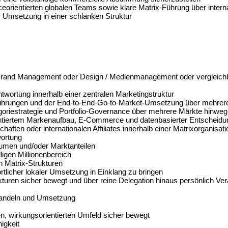
orientierten globalen Teams sowie klare Matrix-Führung über intern
r Umsetzung in einer schlanken Struktur
) Brand Management oder Design / Medienmanagement oder vergleich
twortung innerhalb einer zentralen Marketingstruktur
nführungen und der End-to-End-Go-to-Market-Umsetzung über mehrer
goriestrategie und Portfolio-Governance über mehrere Märkte hinweg
entiertem Markenaufbau, E-Commerce und datenbasierter Entscheidu
aften oder internationalen Affiliates innerhalb einer Matrixorganisati
wortung
umen und/oder Marktanteilen
igen Millionenbereich
n Matrix-Strukturen
tlicher lokaler Umsetzung in Einklang zu bringen
kturen sicher bewegt und über reine Delegation hinaus persönlich V
Handeln und Umsetzung
n, wirkungsorientierten Umfeld sicher bewegt
igkeit