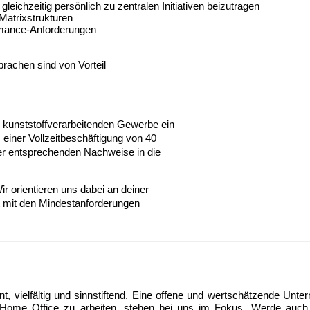
leichzeitig persönlich zu zentralen Initiativen beizutragen
Matrixstrukturen
ormance-Anforderungen
rachen sind von Vorteil
im kunststoffverarbeitenden Gewerbe ein
einer Vollzeitbeschäftigung von 40
er entsprechenden Nachweise in die
ir orientieren uns dabei an deiner
ht mit den Mindestanforderungen
, vielfältig und sinnstiftend. Eine offene und wertschätzende Unter
 Home Office zu arbeiten, stehen bei uns im Fokus. Werde auch D