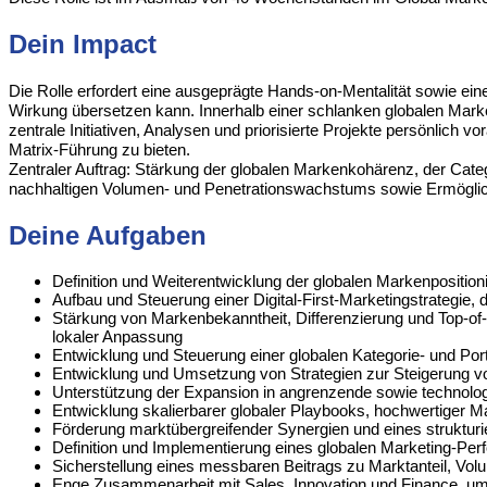
Dein Impact
Die Rolle erfordert eine ausgeprägte Hands-on-Mentalität sowie ein
Wirkung übersetzen kann. Innerhalb einer schlanken globalen Market
zentrale Initiativen, Analysen und priorisierte Projekte persönlic
Matrix-Führung zu bieten.
Zentraler Auftrag: Stärkung der globalen Markenkohärenz, der Categ
nachhaltigen Volumen- und Penetrationswachstums sowie Ermöglic
Deine Aufgaben
Definition und Weiterentwicklung der globalen Markenpositi
Aufbau und Steuerung einer Digital-First-Marketingstrategi
Stärkung von Markenbekanntheit, Differenzierung und Top-of-M
lokaler Anpassung
Entwicklung und Steuerung einer globalen Kategorie- und Por
Entwicklung und Umsetzung von Strategien zur Steigerung v
Unterstützung der Expansion in angrenzende sowie technologie
Entwicklung skalierbarer globaler Playbooks, hochwertiger Ma
Förderung marktübergreifender Synergien und eines struktu
Definition und Implementierung eines globalen Marketing-P
Sicherstellung eines messbaren Beitrags zu Marktanteil, Vo
Enge Zusammenarbeit mit Sales, Innovation und Finance, um