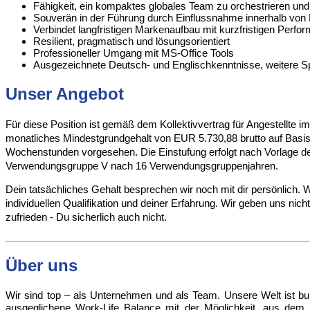
Fähigkeit, ein kompaktes globales Team zu orchestrieren und g
Souverän in der Führung durch Einflussnahme innerhalb von 
Verbindet langfristigen Markenaufbau mit kurzfristigen Perf
Resilient, pragmatisch und lösungsorientiert
Professioneller Umgang mit MS-Office Tools
Ausgezeichnete Deutsch- und Englischkenntnisse, weitere Sp
Unser Angebot
Für diese Position ist gemäß dem Kollektivvertrag für Angestellte 
monatliches Mindestgrundgehalt von EUR 5.730,88 brutto auf Basis 
Wochenstunden vorgesehen. Die Einstufung erfolgt nach Vorlage d
Verwendungsgruppe V nach 16 Verwendungsgruppenjahren.
Dein tatsächliches Gehalt besprechen wir noch mit dir persönlich. W
individuellen Qualifikation und deiner Erfahrung. Wir geben uns nic
zufrieden - Du sicherlich auch nicht.
Über uns
Wir sind top – als Unternehmen und als Team. Unsere Welt ist bunt
ausgeglichene Work-Life Balance mit der Möglichkeit, aus dem