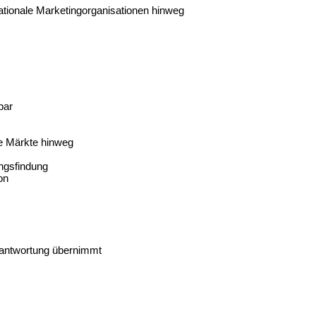
ationale Marketingorganisationen hinweg
bar
e Märkte hinweg
ngsfindung
on
erantwortung übernimmt