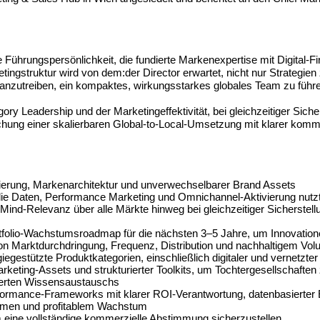
e Führungspersönlichkeit, die fundierte Markenexpertise mit Digital-
ingstruktur wird von dem:der Director erwartet, nicht nur Strategie
h voranzutreiben, ein kompaktes, wirkungsstarkes globales Team zu füh
ory Leadership und der Marketingeffektivität, bei gleichzeitiger Sich
hung einer skalierbaren Global-to-Local-Umsetzung mit klarer ko
onierung, Markenarchitektur und unverwechselbarer Brand Assets
e, die Daten, Performance Marketing und Omnichannel-Aktivierung nu
ind-Relevanz über alle Märkte hinweg bei gleichzeitiger Sicherstellu
tfolio-Wachstumsroadmap für die nächsten 3–5 Jahre, um Innovationen
on Marktdurchdringung, Frequenz, Distribution und nachhaltigem V
gestützte Produktkategorien, einschließlich digitaler und vernetzte
rketing-Assets und strukturierter Toolkits, um Tochtergesellschafte
rierten Wissensaustauschs
erformance-Frameworks mit klarer ROI-Verantwortung, datenbasierte
lumen und profitablem Wachstum
 eine vollständige kommerzielle Abstimmung sicherzustellen