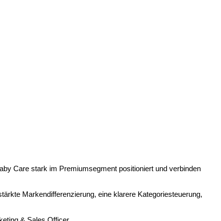
h Baby Care stark im Premiumsegment positioniert und verbinden
ärkte Markendifferenzierung, eine klarere Kategoriesteuerung,
eting & Sales Officer.