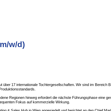
(m/w/d)
eut über 17 internationale Tochtergesellschaften. Wir sind im Bereic
Produktionsstandards.
dene Regionen hinweg erfordert die nächste Führungsphase eine gest
sequenten Fokus auf kommerzielle Wirkung.
ng & Sales Hub in Wien angesiedelt und berichtet an den Chief Mark